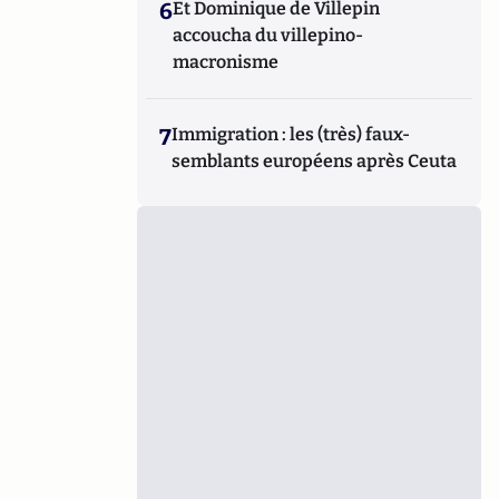
6
Et Dominique de Villepin
accoucha du villepino-
macronisme
7
Immigration : les (très) faux-
semblants européens après Ceuta