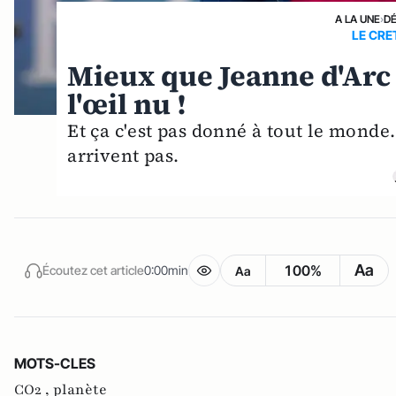
A LA UNE
›
D
LE CRE
Mieux que Jeanne d'Arc 
l'œil nu !
Et ça c'est pas donné à tout le mond
arrivent pas.
Aa
100%
Écoutez cet article
0:00min
Aa
MOTS-CLES
CO2 ,
planète