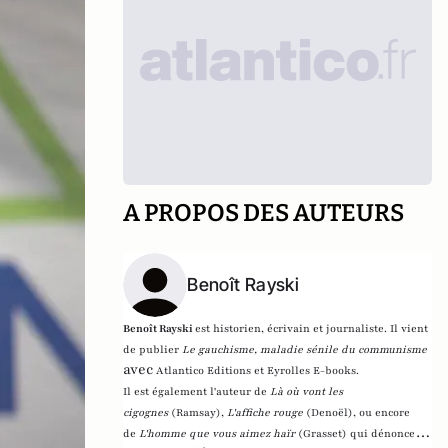
A PROPOS DES AUTEURS
Benoît Rayski
Benoît Rayski
est historien, écrivain et journaliste. Il vient
de publier
Le gauchisme, maladie sénile du communisme
avec
Atlantico Editions et Eyrolles E-books.
Il est également l'auteur de
Là où vont les
cigognes
(Ramsay),
L'affiche rouge
(Denoël), ou encore
de
L'homme que vous aimez haïr
(Grasset)
qui dénonce l'