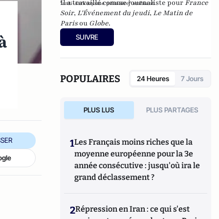
Il a travaillé comme journaliste pour
France
"anti-sarkozysme primaire" ambiant.
Soir
,
L'Événement du jeudi
,
Le Matin de
Paris
ou
Globe
.
à
SUIVRE
POPULAIRES
24 Heures
7 Jours
PLUS LUS
PLUS PARTAGES
SER
1
Les Français moins riches que la
moyenne européenne pour la 3e
ogle
année consécutive : jusqu'où ira le
grand déclassement ?
2
Répression en Iran : ce qui s'est