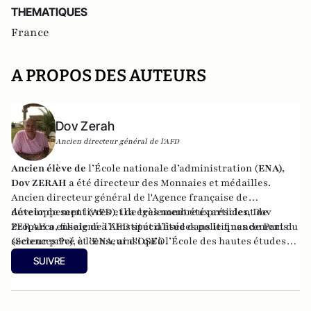
THEMATIQUES
France
A PROPOS DES AUTEURS
Dov Zerah
Ancien directeur général de l'AFD
Ancien élève de
l’École nationale d’administration (
ENA),
Dov ZERAH
a été directeur des Monnaies et médailles.
Ancien directeur général de l'Agence française de
développement (AFD), il a également été président de
Auteur de sept livres et de très nombreux articles, Dov
Proparco, filiale de l’AFD spécialisée dans le financement du
ZERAH a enseigné à l’Institut d’études politiques de Paris
secteur privé et censeur d'OSEO.
(Sciences Po), à l’ENA, ainsi qu’à l’École des hautes études
commerciales de Paris (HEC). Conseiller municipal de
SUIVRE
Neuilly-sur-Seine de 2008 à 2014, et à nouveau depuis 2020.
Administrateur du Consistoire de Paris de 1998 à 2006 et de
2010 à 2018, il en a été le président en 2010.