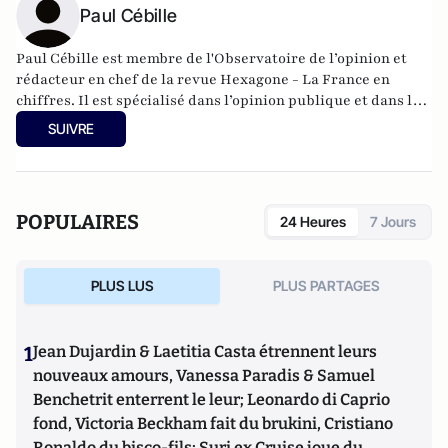
Paul Cébille
Paul Cébille est membre de l'Observatoire de l’opinion et
rédacteur en chef de la revue Hexagone - La France en
chiffres. Il est spécialisé dans l’opinion publique et dans le
fonctionnement de la démocratie directe.
SUIVRE
POPULAIRES
24 Heures
7 Jours
PLUS LUS
PLUS PARTAGES
1
Jean Dujardin & Laetitia Casta étrennent leurs
nouveaux amours, Vanessa Paradis & Samuel
Benchetrit enterrent le leur; Leonardo di Caprio
fond, Victoria Beckham fait du brukini, Cristiano
Ronaldo du bisco-fils; Suri ex Cruise joue du