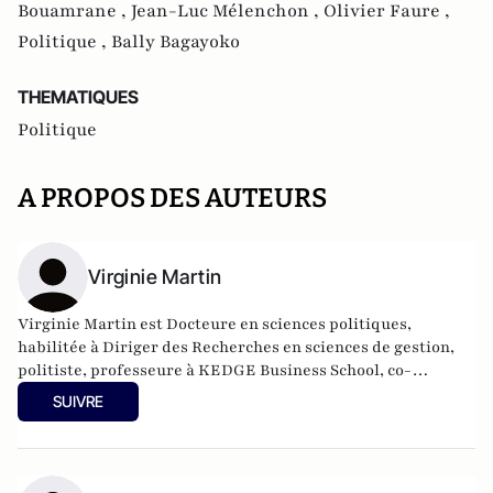
Bouamrane ,
Jean-Luc Mélenchon ,
Olivier Faure ,
Politique ,
Bally Bagayoko
THEMATIQUES
Politique
A PROPOS DES AUTEURS
Virginie Martin
Virginie Martin est Docteure en sciences politiques,
habilitée à Diriger des Recherches en sciences de gestion,
politiste, professeure à KEDGE Business School, co-
responsable du comité scientifique de la Revue Politique et
SUIVRE
Parlementaire.