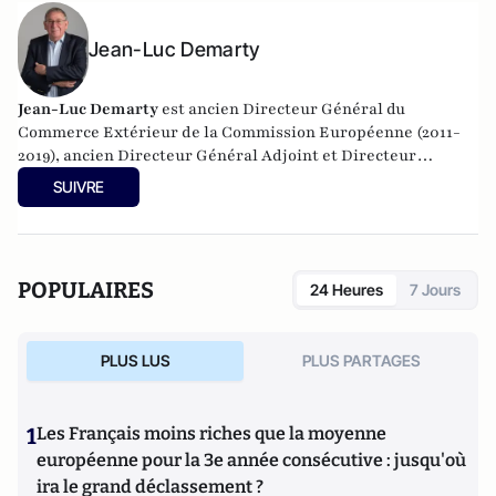
Jean-Luc Demarty
Jean-Luc Demarty
est ancien Directeur Général du
Commerce Extérieur de la Commission Européenne (2011-
2019), ancien Directeur Général Adjoint et Directeur
Général de l'Agriculture de la Commission Européenne
SUIVRE
(2000-2010) et ancien Conseiller au cabinet de Jacques
Delors (1981-1984; 1988-1995).
POPULAIRES
24 Heures
7 Jours
PLUS LUS
PLUS PARTAGES
1
Les Français moins riches que la moyenne
européenne pour la 3e année consécutive : jusqu'où
ira le grand déclassement ?