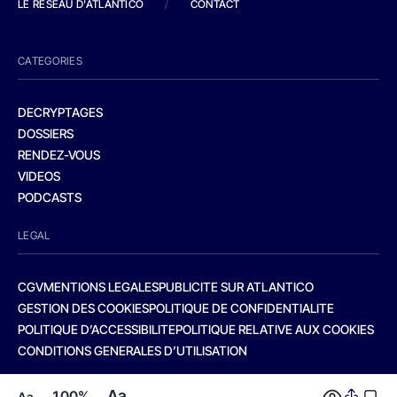
LE RESEAU D'ATLANTICO
/
CONTACT
CATEGORIES
DECRYPTAGES
DOSSIERS
RENDEZ-VOUS
VIDEOS
PODCASTS
LEGAL
CGV
MENTIONS LEGALES
PUBLICITE SUR ATLANTICO
GESTION DES COOKIES
POLITIQUE DE CONFIDENTIALITE
POLITIQUE D’ACCESSIBILITE
POLITIQUE RELATIVE AUX COOKIES
CONDITIONS GENERALES D’UTILISATION
Aa
100%
Aa