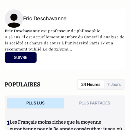
Eric Deschavanne
Eric Deschavanne
est professeur de philosophie.
A 48 ans, il est actuellement membre du Conseil d’analyse de
la société et chargé de cours à l’université Paris IV et a
récemment publié
Le deuxième
humanisme – Introduction à la pensée de Luc Ferry
SUIVRE
(Germina, 2010). Il est également l’auteur, avec Pierre-Henri
Tavoillot, de
Philosophie des âges de la vie
(Grasset, 2007).
POPULAIRES
24 Heures
7 Jours
PLUS LUS
PLUS PARTAGES
1
Les Français moins riches que la moyenne
européenne pour la 3e année consécutive : jusqu'où