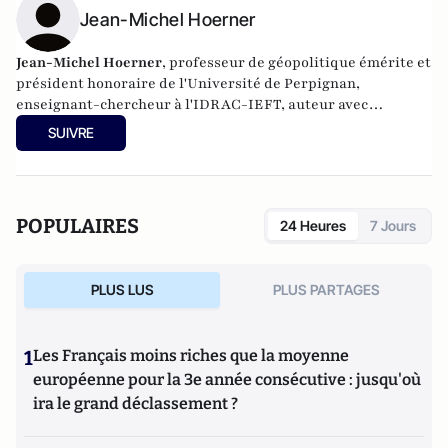
Jean-Michel Hoerner
Jean-Michel Hoerner
, professeur de géopolitique émérite et
président honoraire de l'Université de Perpignan,
enseignant-chercheur à l'IDRAC-IEFT, auteur avec
Catherine Sicart de
Tourisme, une affaire de classe
(Balzac
SUIVRE
Editeur, 2015)
POPULAIRES
24 Heures
7 Jours
PLUS LUS
PLUS PARTAGES
1
Les Français moins riches que la moyenne
européenne pour la 3e année consécutive : jusqu'où
ira le grand déclassement ?