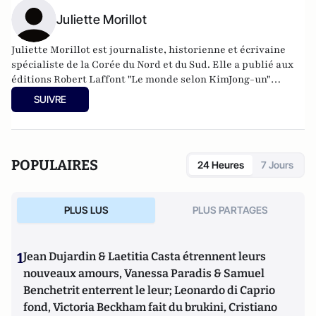
Juliette Morillot
Juliette Morillot est journaliste, historienne et écrivaine
spécialiste de la Corée du Nord et du Sud. Elle a publié aux
éditions Robert Laffont "Le monde selon KimJong-un"
coécrit avec Dorian Malovic.
SUIVRE
POPULAIRES
24 Heures
7 Jours
PLUS LUS
PLUS PARTAGES
1
Jean Dujardin & Laetitia Casta étrennent leurs
nouveaux amours, Vanessa Paradis & Samuel
Benchetrit enterrent le leur; Leonardo di Caprio
fond, Victoria Beckham fait du brukini, Cristiano