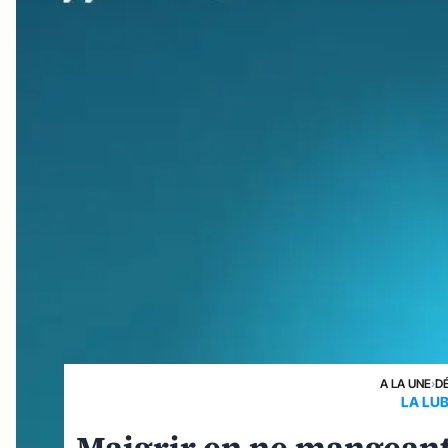
A LA UNE
›
D
LA LUB