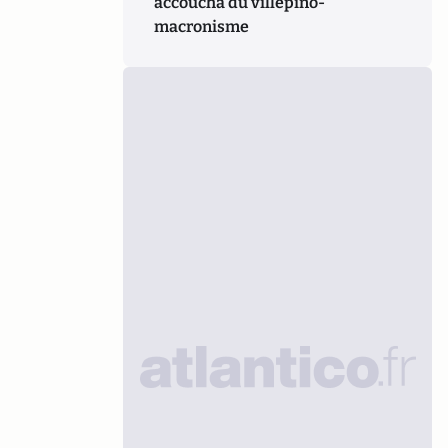
accoucha du villepino-
macronisme