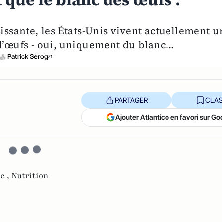
que le blanc des œufs :
oissante, les États-Unis vivent actuellement u
d’œufs - oui, uniquement du blanc...
Patrick Serog
PARTAGER
CLAS
Ajouter Atlantico en favori sur Go
le ,
Nutrition