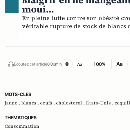
Maigrir en ne mangeant 
moui…
En pleine lutte contre son obésité cr
véritable rupture de stock de blancs 
Aa
100%
Écoutez cet article
0:00min
Aa
MOTS-CLES
jaune ,
blancs ,
oeufs ,
cholesterol ,
Etats-Unis ,
coquil
THEMATIQUES
Consommation