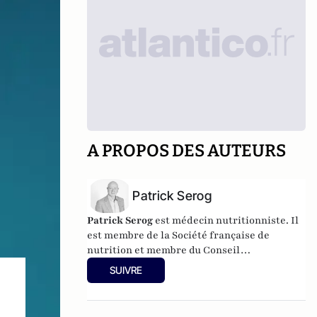
A PROPOS DES AUTEURS
Patrick Serog
Patrick Serog
est médecin nutritionniste.
Il
est membre de la Société française de
nutrition et membre du Conseil
d’administration de la Fondation Nestlé.
SUIVRE