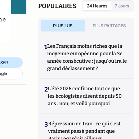
POPULAIRES
24 Heures
7 Jours
ne
PLUS LUS
PLUS PARTAGES
1
Les Français moins riches que la
moyenne européenne pour la 3e
année consécutive : jusqu'où ira le
SER
grand déclassement ?
ogle
2
L’été 2026 confirme tout ce que
les écologistes disent depuis 50
ans : non, et voilà pourquoi
3
Répression en Iran : ce qui s'est
vraiment passé pendant que
Paris regardait ailleurs