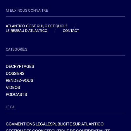
MIEUX NOUS CONNAITRE
ATLANTICO C'EST QUI, C'EST QUOI ?
/
LE RESEAU D'ATLANTICO
/
CONTACT
CATEGORIES
DECRYPTAGES
DOSSIERS
RENDEZ-VOUS
VIDEOS
PODCASTS
LEGAL
CGV
MENTIONS LEGALES
PUBLICITE SUR ATLANTICO
GESTION DES COOKIES
POLITIQUE DE CONFIDENTIALITE