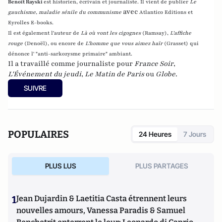
Benoît Rayski
est historien, écrivain et journaliste. Il vient de publier
Le
avec
gauchisme, maladie sénile du communisme
Atlantico Editions et
Eyrolles E-books.
Il est également l'auteur de
Là où vont les cigognes
(Ramsay),
L'affiche
rouge
(Denoël), ou encore de
L'homme que vous aimez haïr
(Grasset)
qui
dénonce l' "anti-sarkozysme primaire" ambiant.
Il a travaillé comme journaliste pour
France Soir
,
L'Événement du jeudi
,
Le Matin de Paris
ou
Globe
.
SUIVRE
POPULAIRES
24 Heures
7 Jours
PLUS LUS
PLUS PARTAGES
1
Jean Dujardin & Laetitia Casta étrennent leurs
nouvelles amours, Vanessa Paradis & Samuel