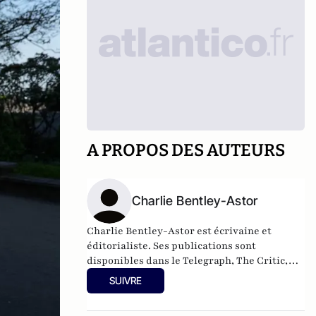
A PROPOS DES AUTEURS
Charlie Bentley-Astor
Charlie Bentley-Astor est écrivaine et
éditorialiste. Ses publications sont
disponibles dans le Telegraph, The Critic,
The European Conservative et UnHerd.
SUIVRE