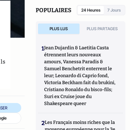
POPULAIRES
24 Heures
7 Jours
PLUS LUS
PLUS PARTAGES
1
Jean Dujardin & Laetitia Casta
étrennent leurs nouveaux
ls
amours, Vanessa Paradis &
Samuel Benchetrit enterrent le
leur; Leonardo di Caprio fond,
Victoria Beckham fait du brukini,
Cristiano Ronaldo du bisco-fils;
Suri ex Cruise joue du
Shakespeare queer
SER
ogle
2
Les Français moins riches que la
moyenne européenne pour la 3e