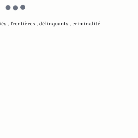
iés ,
frontières ,
délinquants ,
criminalité