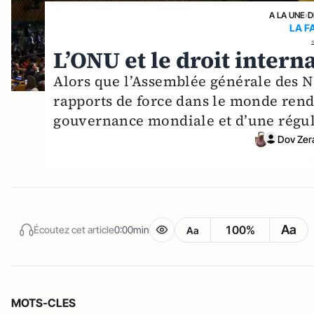
A LA UNE
›
D
LA F
L’ONU et le droit interna
Alors que l’Assemblée générale des N
rapports de force dans le monde rende
gouvernance mondiale et d’une régul
Dov Zer
Aa
100%
Écoutez cet article
0:00min
Aa
MOTS-CLES