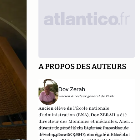
A PROPOS DES AUTEURS
Dov Zerah
Ancien directeur général de l'AFD
Ancien élève de
l’École nationale
d’administration (
ENA), Dov ZERAH
a été
directeur des Monnaies et médailles. Ancien
directeur général de l'Agence française de
Auteur de sept livres et de très nombreux
développement (AFD), il a également été
articles, Dov ZERAH a enseigné à l’Institut