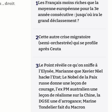
1
Les Français moins riches que la
n ,
droit
moyenne européenne pour la 3e
année consécutive : jusqu'où ira le
grand déclassement ?
2
Cette autre crise migratoire
(semi-orchestrée) qui se profile
après Ceuta
3
Le Point révèle ce qu'on sniffe à
l'Elysée, Marianne que Xavier Niel
hacke l'Etat; Le Nobel de la Paix
russe donne une leçon de
courage, l'ex PM australien une
leçon de réalisme sur la Chine, la
DGSE une d'arrogance; Marine
Tondelier fait du Macron