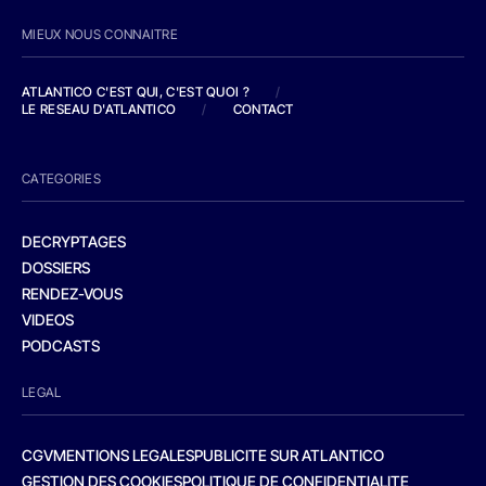
MIEUX NOUS CONNAITRE
ATLANTICO C'EST QUI, C'EST QUOI ?
/
LE RESEAU D'ATLANTICO
/
CONTACT
CATEGORIES
DECRYPTAGES
DOSSIERS
RENDEZ-VOUS
VIDEOS
PODCASTS
LEGAL
CGV
MENTIONS LEGALES
PUBLICITE SUR ATLANTICO
GESTION DES COOKIES
POLITIQUE DE CONFIDENTIALITE