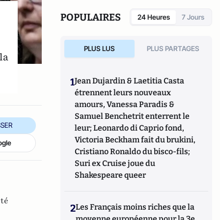
capitalisme féminin » (2010).
POPULAIRES
24 Heures
7 Jours
PLUS LUS
PLUS PARTAGES
la
1
Jean Dujardin & Laetitia Casta
étrennent leurs nouveaux
amours, Vanessa Paradis &
Samuel Benchetrit enterrent le
SER
leur; Leonardo di Caprio fond,
Victoria Beckham fait du brukini,
ogle
Cristiano Ronaldo du bisco-fils;
Suri ex Cruise joue du
Shakespeare queer
rté
2
Les Français moins riches que la
moyenne européenne pour la 3e