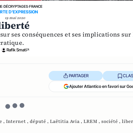
NE
›
DÉCRYPTAGES
›
FRANCE
ERTE D'EXPRESSION
19 mai 2020
liberté
 sur ses conséquences et ses implications sur 
cratique.
Rafik Smati
PARTAGER
CLAS
Ajouter Atlantico en favori sur Go
e ,
Internet ,
député ,
Laëtitia Avia ,
LREM ,
société ,
libe