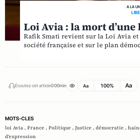
A LA U
LIB
Loi Avia : la mort d’une 
Rafik Smati revient sur la Loi Avia et
société française et sur le plan démo
Aa
100%
Écoutez cet article
0:00min
Aa
MOTS-CLES
loi Avia ,
France ,
Politique ,
Justice ,
démocratie ,
hain
d'expression