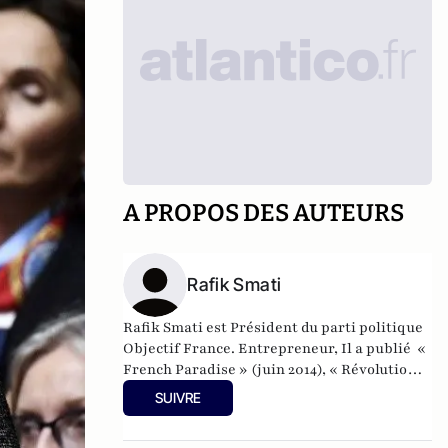
A PROPOS DES AUTEURS
Rafik Smati
Rafik Smati est Président du parti politique
Objectif France. Entrepreneur, Il a publié «
French Paradise » (juin 2014), « Révolution Y
: la génération qui va redessiner l'Europe »
SUIVRE
(2013), « Eloge de la vitesse : la revanche de
la génération texto » (2011), « Vers un