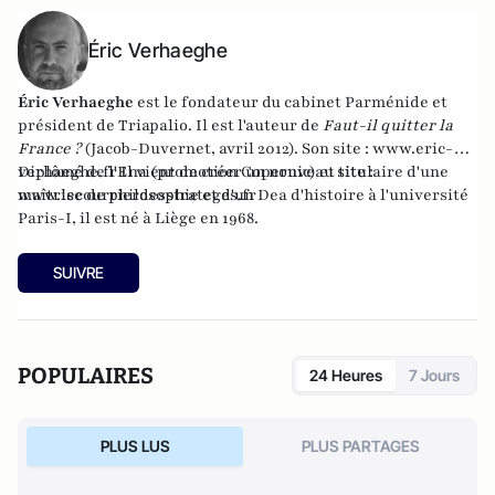
Éric Verhaeghe
Éric Verhaeghe
est le fondateur du
cabinet Parménide
et
président de
Triapalio
. Il est l'auteur de
Faut-il quitter la
France ?
(Jacob-Duvernet, avril 2012). Son site :
www.eric-
verhaeghe.fr
Diplômé de l'Ena (promotion Copernic) et titulaire d'une
Il vient de créer un nouveau site :
www.lecourrierdesstrateges.fr
maîtrise de philosophie et d'un Dea d'histoire à l'université
Paris-I, il est né à Liège en 1968.
SUIVRE
POPULAIRES
24 Heures
7 Jours
PLUS LUS
PLUS PARTAGES