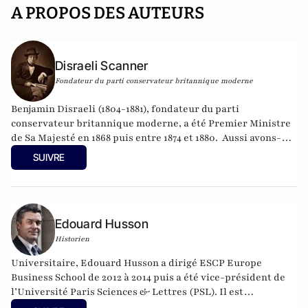
A PROPOS DES AUTEURS
Disraeli Scanner
Fondateur du parti conservateur britannique moderne
Benjamin Disraeli (1804-1881), fondateur du parti
conservateur britannique moderne, a été Premier Ministre
de Sa Majesté en 1868 puis entre 1874 et 1880. Aussi avons-
nous été quelque peu surpris de recevoir, depuis quelques
SUIVRE
semaines, des "lettres de Londres" signées par un
homonyme du grand homme d'Etat. L'intérêt des
informations et des analyses a néanmoins convaincus
l'historien Edouard Husson de publier les textes reçus au
Edouard Husson
moment où se dessine, en France et dans le monde, un
nouveau clivage politique, entre "conservateurs" et
Historien
"libéraux". Peut être suivi aussi sur
@Disraeli1874
Universitaire, Edouard Husson a dirigé
ESCP Europe
Business School
de 2012 à 2014
puis a été vice-président de
l’Université Paris Sciences & Lettres (
PSL
). Il est
actuellement professeur à l’Institut Franco-Allemand