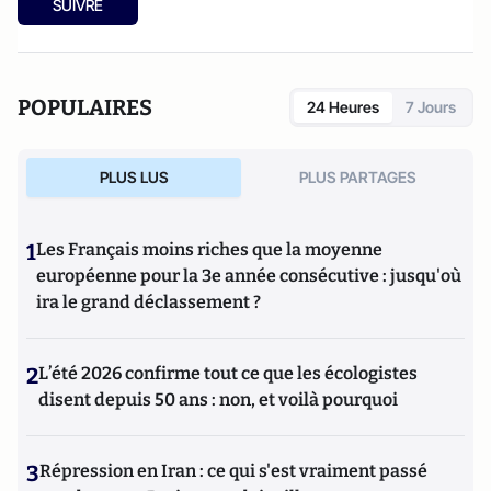
SUIVRE
d’Etudes Européennes (à l’Université de Cergy-Pontoise).
Spécialiste de l’histoire de l’Allemagne et de l’Europe, il
travaille en particulier sur la modernisation politique des
sociétés depuis la Révolution française. Il est l’auteur
POPULAIRES
24 Heures
7 Jours
d’ouvrages et de nombreux articles sur l’histoire de
l’Allemagne depuis la Révolution française, l’histoire des
mondialisations, l’histoire de la monnaie, l’histoire du
PLUS LUS
PLUS PARTAGES
nazisme et des autres violences de masse au XXème siècle
ou l’histoire des relations internationales et des conflits
contemporains. Il écrit en ce moment une biographie de
1
Les Français moins riches que la moyenne
Benjamin Disraëli.
européenne pour la 3e année consécutive : jusqu'où
ira le grand déclassement ?
2
L’été 2026 confirme tout ce que les écologistes
disent depuis 50 ans : non, et voilà pourquoi
3
Répression en Iran : ce qui s'est vraiment passé