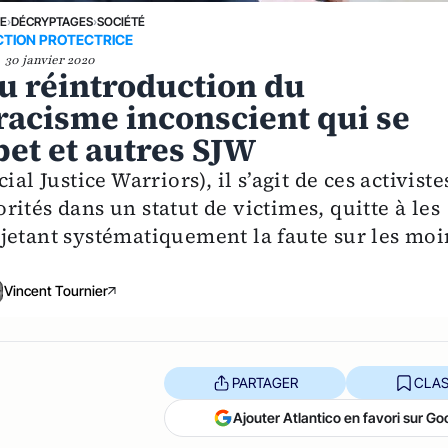
NE
›
DÉCRYPTAGES
›
SOCIÉTÉ
CTION PROTECTRICE
30 janvier 2020
u réintroduction du
racisme inconscient qui se
et et autres SJW
al Justice Warriors), il s’agit de ces activiste
ités dans un statut de victimes, quitte à les
jetant systématiquement la faute sur les moi
Vincent Tournier
PARTAGER
CLAS
Ajouter Atlantico en favori sur Go