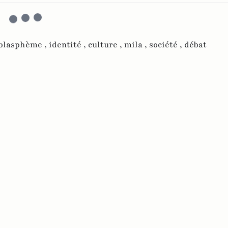
blasphème ,
identité ,
culture ,
mila ,
société ,
débat