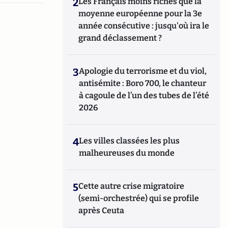
2
Les Français moins riches que la
moyenne européenne pour la 3e
année consécutive : jusqu'où ira le
grand déclassement ?
3
Apologie du terrorisme et du viol,
antisémite : Boro 700, le chanteur
à cagoule de l’un des tubes de l’été
2026
4
Les villes classées les plus
malheureuses du monde
5
Cette autre crise migratoire
(semi-orchestrée) qui se profile
après Ceuta