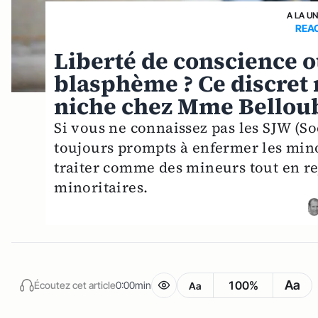
A LA U
REA
Liberté de conscience o
blasphème ? Ce discret 
niche chez Mme Belloub
Si vous ne connaissez pas les SJW (Soci
toujours prompts à enfermer les minor
traiter comme des mineurs tout en re
minoritaires.
Aa
100%
Écoutez cet article
0:00min
Aa