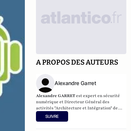
A PROPOS DES AUTEURS
Alexandre Garret
Alexandre GARRET
est expert en sécurité
numérique et Directeur Général des
activités "Architecture et Intégration" de
ATHEOS, société spécialisée en gestion des
SUIVRE
risques et sécurité de l’information.