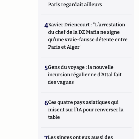
Paris regardait ailleurs
4
Xavier Driencourt : "L’arrestation
du chef de la DZ Mafia ne signe
qu’une vraie-fausse détente entre
Paris et Alger"
5
Gens du voyage : la nouvelle
incursion régalienne d'Attal fait
des vagues
6
Ces quatre pays asiatiques qui
misent sur l’IA pour renverser la
table
7
Les singes ont eux aussi des