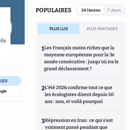
POPULAIRES
24 Heures
7 Jours
PLUS LUS
PLUS PARTAGES
els
1
Les Français moins riches que la
moyenne européenne pour la 3e
année consécutive : jusqu'où ira le
grand déclassement ?
SER
2
L’été 2026 confirme tout ce que
ogle
les écologistes disent depuis 50
ans : non, et voilà pourquoi
3
Répression en Iran : ce qui s'est
vraiment passé pendant que