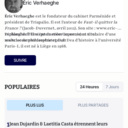
Éric Verhaeghe
Éric Verhaeghe
est le fondateur du
cabinet Parménide
et
président de
Triapalio
. Il est l'auteur de
Faut-il quitter la
France ?
(Jacob-Duvernet, avril 2012). Son site :
www.eric-
verhaeghe.fr
Diplômé de l'Ena (promotion Copernic) et titulaire d'une
Il vient de créer un nouveau site :
www.lecourrierdesstrateges.fr
maîtrise de philosophie et d'un Dea d'histoire à l'université
Paris-I, il est né à Liège en 1968.
SUIVRE
POPULAIRES
24 Heures
7 Jours
PLUS LUS
PLUS PARTAGES
1
Jean Dujardin & Laetitia Casta étrennent leurs