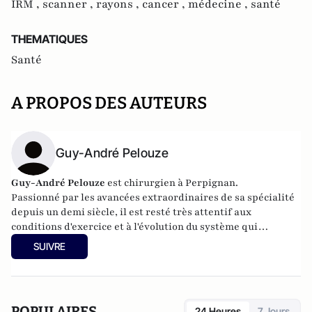
IRM ,
scanner ,
rayons ,
cancer ,
médecine ,
santé
THEMATIQUES
Santé
A PROPOS DES AUTEURS
Guy-André Pelouze
Guy-André Pelouze
est chirurgien à Perpignan.
Passionné par les avancées extraordinaires de sa spécialité
depuis un demi siècle, il est resté très attentif aux
conditions d'exercice et à l'évolution du système qui
conditionnent la qualité des soins.
SUIVRE
POPULAIRES
24 Heures
7 Jours