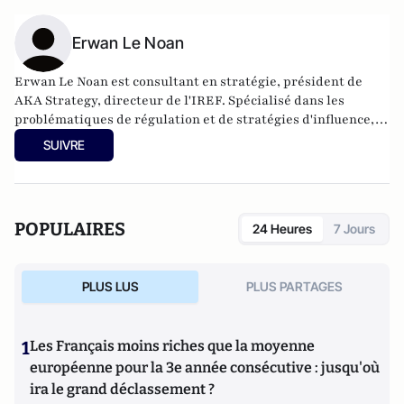
Erwan Le Noan
Erwan Le Noan est consultant en stratégie, président de
AKA Strategy, directeur de l'IREF. Spécialisé dans les
problématiques de régulation et de stratégies d'influence, il
a enseigné le droit et l'économie à Sciences Po et Assas. Il est
SUIVRE
également membre de la Fondapol et auteur de plusieurs
ouvrages.
POPULAIRES
24 Heures
7 Jours
PLUS LUS
PLUS PARTAGES
1
Les Français moins riches que la moyenne
européenne pour la 3e année consécutive : jusqu'où
ira le grand déclassement ?