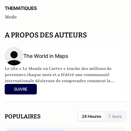
THEMATIQUES
Mode
A PROPOS DES AUTEURS
The World in Maps
Le site « Le Monde en Cartes » touche des millions de
personnes chaque mois et a fédéré une communauté
internationale désireuse de comprendre comment la
géographie influence la politique, la société et l’histoire. Nos
SUIVRE
contenus sont partagés par des étudiants, des journalistes,
des enseignants, des chercheurs et des esprits curieux du
monde entier.
POPULAIRES
24 Heures
7 Jours