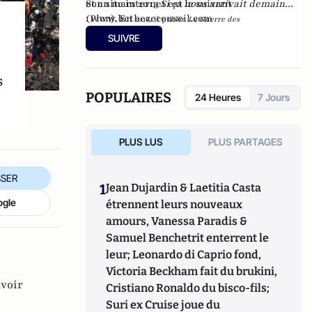
et en mars 2013
Son site internet est le suivant
Si ça nous arrivait demain...
(Plon). En
:
www.betbezeconseil.com
2016, il publie
La Guerre des
et en 2017 "La
Mondialisations
, aux éditions
Economica
SUIVRE
France, ce malade imaginaire" chez le même
éditeur.
s
POPULAIRES
24 Heures
7 Jours
PLUS LUS
PLUS PARTAGES
SER
1
Jean Dujardin & Laetitia Casta
ogle
étrennent leurs nouveaux
amours, Vanessa Paradis &
Samuel Benchetrit enterrent le
leur; Leonardo di Caprio fond,
Victoria Beckham fait du brukini,
voir
Cristiano Ronaldo du bisco-fils;
Suri ex Cruise joue du