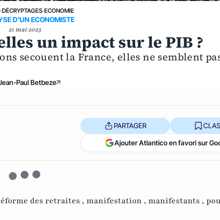
E
›
DÉCRYPTAGES
›
ECONOMIE
YSE D'UN ECONOMISTE
21 mai 2023
lles un impact sur le PIB ?
ns secouent la France, elles ne semblent pa
Jean-Paul Betbeze
PARTAGER
CLAS
Ajouter Atlantico en favori sur Go
réforme des retraites ,
manifestation ,
manifestants ,
pou