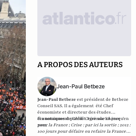
A PROPOS DES AUTEURS
Jean-Paul Betbeze
Jean-Paul Betbeze
est président de Betbeze
Conseil SAS. Il a également été Chef
économiste et directeur des études
économiques de Crédit Agricole SA jusqu'en
Il a notamment publié
Crise une chance
2012.
pour la France
;
Crise : par ici la sortie
;
2012 :
100 jours pour défaire ou refaire la France
,