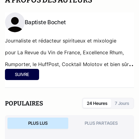
A PROPOS DES AUTEURS
Baptiste Bochet
Journaliste et rédacteur spiritueux et mixologie
pour
La Revue du Vin de France, Excellence Rhum,
Rumporter, le HuffPost, Cocktail Molotov et bien sûr
SUIVRE
le blog de Colada.
POPULAIRES
24 Heures
7 Jours
PLUS LUS
PLUS PARTAGES