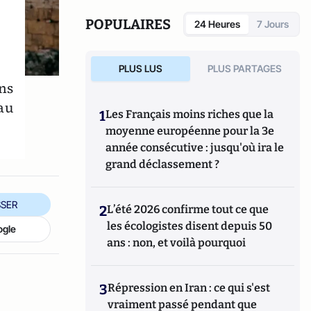
POPULAIRES
24 Heures
7 Jours
PLUS LUS
PLUS PARTAGES
ns
 au
1
Les Français moins riches que la
moyenne européenne pour la 3e
année consécutive : jusqu'où ira le
grand déclassement ?
SER
2
L’été 2026 confirme tout ce que
les écologistes disent depuis 50
ogle
ans : non, et voilà pourquoi
3
Répression en Iran : ce qui s'est
vraiment passé pendant que