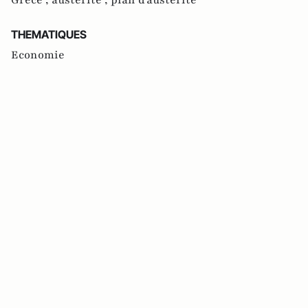
Grèce ,
austérité ,
plan d'austérité
THEMATIQUES
Economie