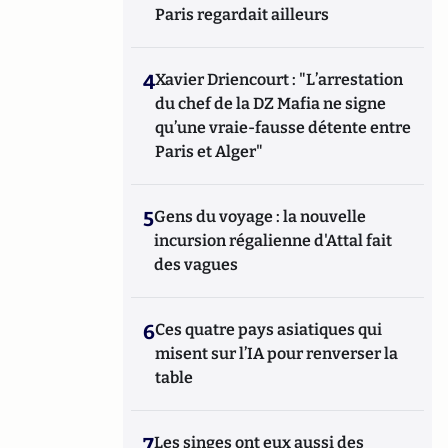
Paris regardait ailleurs
4
Xavier Driencourt : "L’arrestation
du chef de la DZ Mafia ne signe
qu’une vraie-fausse détente entre
Paris et Alger"
5
Gens du voyage : la nouvelle
incursion régalienne d'Attal fait
des vagues
6
Ces quatre pays asiatiques qui
misent sur l’IA pour renverser la
table
7
Les singes ont eux aussi des