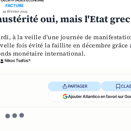
E
›
DÉCRYPTAGES
›
ECONOMIE
FACTURE
19 février 2013
ustérité oui, mais l'Etat grec
di, à la veille d'une journée de manifestatio
velle fois évité la faillite en décembre grâce
Fonds monétaire international.
Nikos Tsafos
PARTAGER
CLAS
Ajouter Atlantico en favori sur Go