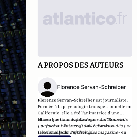
A PROPOS DES AUTEURS
Florence Servan-Schreiber
Florence Servan-Schreiber
est journaliste.
Formée à la psychologie transpersonnelle en
Californie, elle a été l'animatrice d'une
chronique dans
Elle est notamment l'auteure de
Psychologies, un moment
"Trois kifs
pour soi
par jours et autres rituels recommandés par
sur France 5 - la déclinaison
télévisuelle de
la science pour cultiver le
Psychologies magazine-
en