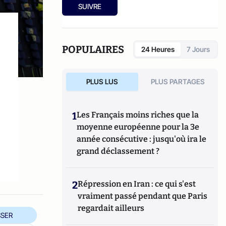
2004 et 2005.
bonheur"
publié aux éditions Marabout.
SUIVRE
POPULAIRES
24 Heures
7 Jours
PLUS LUS
PLUS PARTAGES
1
Les Français moins riches que la
moyenne européenne pour la 3e
année consécutive : jusqu'où ira le
grand déclassement ?
2
Répression en Iran : ce qui s'est
vraiment passé pendant que Paris
regardait ailleurs
SER