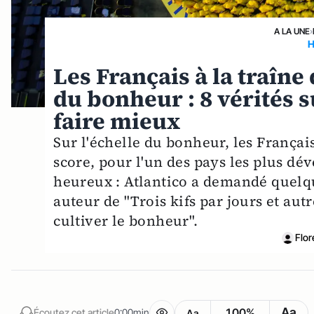
A LA UNE
›
Les Français à la traîn
du bonheur : 8 vérités s
faire mieux
Sur l'échelle du bonheur, les França
score, pour l'un des pays les plus dév
heureux : Atlantico a demandé quelqu
auteur de "Trois kifs par jours et au
cultiver le bonheur".
Flor
Aa
100%
Écoutez cet article
0:00min
Aa