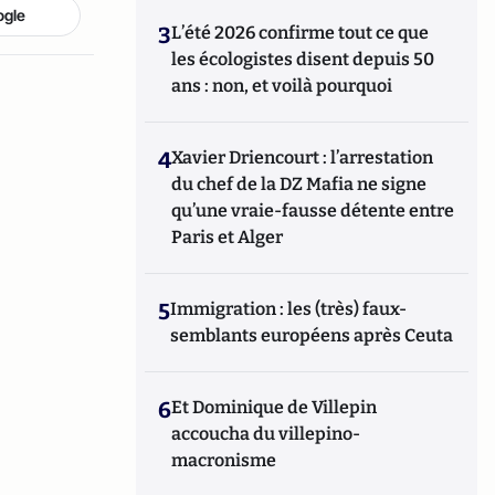
ogle
3
L’été 2026 confirme tout ce que
les écologistes disent depuis 50
ans : non, et voilà pourquoi
4
Xavier Driencourt : l’arrestation
du chef de la DZ Mafia ne signe
qu’une vraie-fausse détente entre
Paris et Alger
5
Immigration : les (très) faux-
semblants européens après Ceuta
6
Et Dominique de Villepin
accoucha du villepino-
macronisme