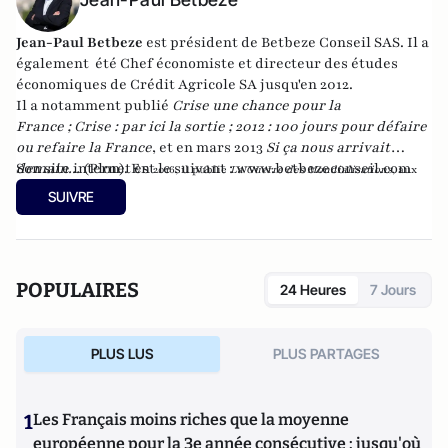
Jean-Paul Betbeze
est président de Betbeze Conseil SAS. Il a
également été Chef économiste et directeur des études
économiques de Crédit Agricole SA jusqu'en 2012.
Il a notamment publié
Crise une chance pour la
France
;
Crise : par ici la sortie
;
2012 : 100 jours pour défaire
ou refaire la France
, et en mars 2013
Si ça nous arrivait
demain...
Son site internet est le suivant :
(Plon). En
www.betbezeconseil.com
2016, il publie
La Guerre des Mondialisations
, aux
et en 2017 "La France, ce malade imaginaire"
éditions
Economica
SUIVRE
chez le même éditeur.
POPULAIRES
24 Heures
7 Jours
PLUS LUS
PLUS PARTAGES
1
Les Français moins riches que la moyenne
européenne pour la 3e année consécutive : jusqu'où