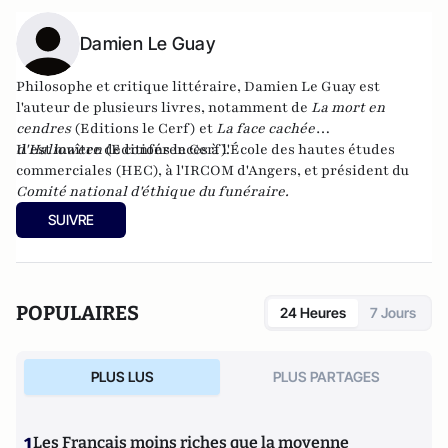
Damien Le Guay
Philosophe et critique littéraire, Damien Le Guay est
l'auteur de plusieurs livres, notamment de
La mort en
cendres
(Editions le Cerf) et
La face cachée
d'Halloween
Il est maître de conférences à l'École des hautes études
(Editions le Cerf).
commerciales (HEC), à l'IRCOM d'Angers, et président du
Comité national d'éthique du funéraire.
SUIVRE
POPULAIRES
24 Heures
7 Jours
PLUS LUS
PLUS PARTAGES
1
Les Français moins riches que la moyenne