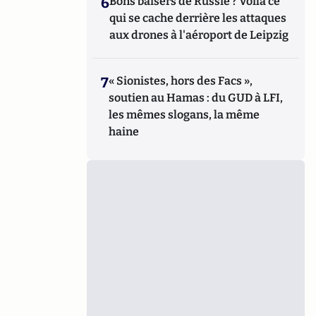
6
Bons baisers de Russie ? Voilà ce
qui se cache derrière les attaques
aux drones à l'aéroport de Leipzig
7
« Sionistes, hors des Facs »,
soutien au Hamas : du GUD à LFI,
les mêmes slogans, la même
haine