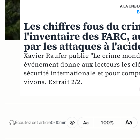
A LA UNE
›
D
B
Les chiffres fous du cri
l'inventaire des FARC, au
par les attaques à l'acid
Xavier Raufer publie "Le crime mondia
événement donne aux lecteurs les clés
sécurité internationale et pour com
vivons. Extrait 2/2.
Aa
100%
Écoutez cet article
0:00min
Aa