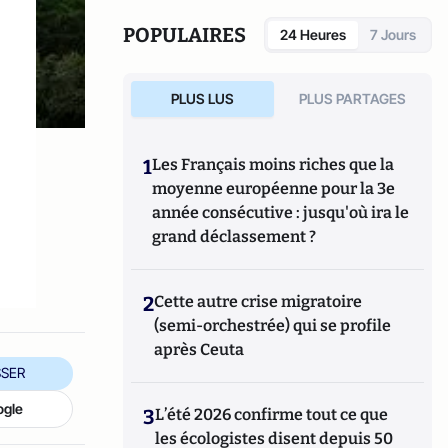
organisée dans le chaos mondial : mafias,
triades, cartels, clans
. Il est directeur
POPULAIRES
24 Heures
7 Jours
d'études, pôle sécurité-défense-
criminologie du Conservatoire National des
Arts et Métiers.
PLUS LUS
PLUS PARTAGES
1
Les Français moins riches que la
moyenne européenne pour la 3e
année consécutive : jusqu'où ira le
grand déclassement ?
2
Cette autre crise migratoire
(semi-orchestrée) qui se profile
après Ceuta
SER
ogle
3
L’été 2026 confirme tout ce que
les écologistes disent depuis 50