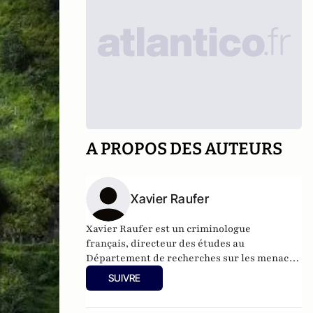
A PROPOS DES AUTEURS
Xavier Raufer
Xavier Raufer est un criminologue
français, directeur des études au
Département de recherches sur les menaces
criminelles contemporaines à l'
Université
SUIVRE
Paris II
, et auteur de nombreux ouvrages sur
le sujet. Dernier en date:
La criminalité