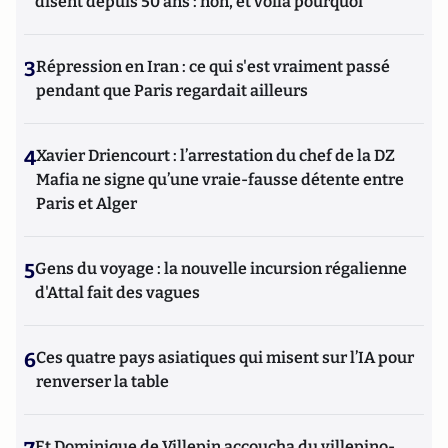
disent depuis 50 ans : non, et voilà pourquoi
3
Répression en Iran : ce qui s'est vraiment passé
pendant que Paris regardait ailleurs
4
Xavier Driencourt : l’arrestation du chef de la DZ
Mafia ne signe qu’une vraie-fausse détente entre
Paris et Alger
5
Gens du voyage : la nouvelle incursion régalienne
d'Attal fait des vagues
6
Ces quatre pays asiatiques qui misent sur l’IA pour
renverser la table
Et Dominique de Villepin accoucha du villepino-