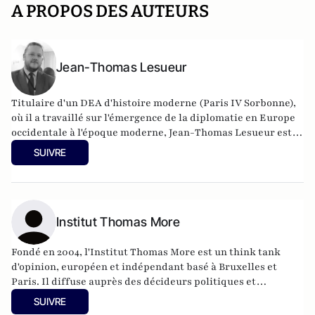
A PROPOS DES AUTEURS
Jean-Thomas Lesueur
Titulaire d'un DEA d'histoire moderne (Paris IV Sorbonne),
où il a travaillé sur l'émergence de la diplomatie en Europe
occidentale à l'époque moderne, Jean-Thomas Lesueur est
délégué général de
l'Institut Thomas More
.
SUIVRE
Institut Thomas More
Fondé en 2004, l'Institut Thomas More est un think tank
d'opinion, européen et indépendant basé à Bruxelles et
Paris.
Il diffuse auprès des décideurs politiques et
économiques et des médias internationaux des notes, des
SUIVRE
rapports, des recommandations et des études réalisés par