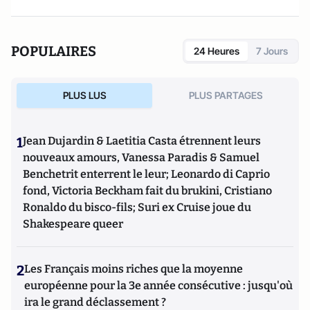
les meilleurs spécialistes et organise des conférences, des
rencontres et des séminaires sur ses thèmes d'études.
POPULAIRES
24 Heures
7 Jours
PLUS LUS
PLUS PARTAGES
1
Jean Dujardin & Laetitia Casta étrennent leurs
nouveaux amours, Vanessa Paradis & Samuel
Benchetrit enterrent le leur; Leonardo di Caprio
fond, Victoria Beckham fait du brukini, Cristiano
Ronaldo du bisco-fils; Suri ex Cruise joue du
Shakespeare queer
2
Les Français moins riches que la moyenne
européenne pour la 3e année consécutive : jusqu'où
ira le grand déclassement ?