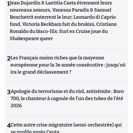
1
Jean Dujardin & Laetitia Casta étrennent leurs
nouveaux amours, Vanessa Paradis & Samuel
Benchetrit enterrent le leur; Leonardo di Caprio
fond, Victoria Beckham fait du brukini, Cristiano
Ronaldo du bisco-fils; Suri ex Cruise joue du
Shakespeare queer
2
Les Français moins riches que la moyenne
européenne pour la 3e année consécutive : jusqu'où
ira le grand déclassement ?
3
Apologie du terrorisme et du viol, antisémite : Boro
700, le chanteur à cagoule de l’un des tubes de l’été
2026
4
Cette autre crise migratoire (semi-orchestrée) qui
se profile après Ceuta