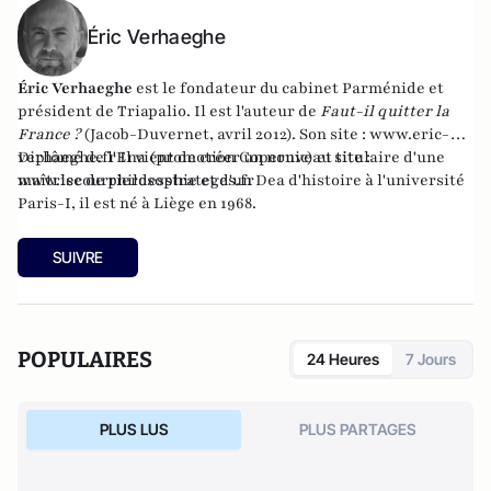
Éric Verhaeghe
Éric Verhaeghe
est le fondateur du
cabinet Parménide
et
président de
Triapalio
. Il est l'auteur de
Faut-il quitter la
France ?
(Jacob-Duvernet, avril 2012). Son site :
www.eric-
verhaeghe.fr
Diplômé de l'Ena (promotion Copernic) et titulaire d'une
Il vient de créer un nouveau site :
www.lecourrierdesstrateges.fr
maîtrise de philosophie et d'un Dea d'histoire à l'université
Paris-I, il est né à Liège en 1968.
SUIVRE
POPULAIRES
24 Heures
7 Jours
PLUS LUS
PLUS PARTAGES