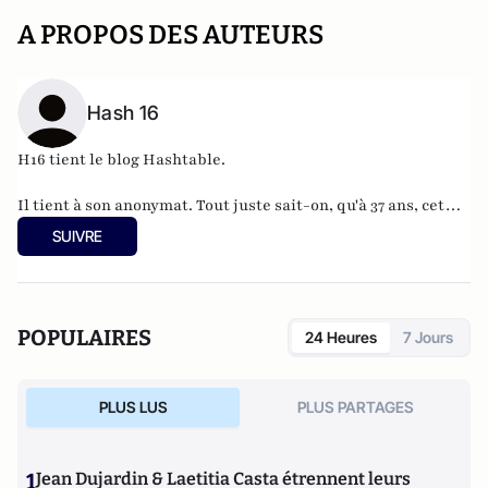
A PROPOS DES AUTEURS
Hash 16
H16 tient le blog
Hashtable
.
Il tient à son anonymat. Tout juste sait-on, qu'à 37 ans, cet
informaticien à l'humour acerbe habite en Belgique et
SUIVRE
travaille pour
"une grosse boutique qui produit, gère et
manipule beaucoup, beaucoup de documents".
POPULAIRES
24 Heures
7 Jours
PLUS LUS
PLUS PARTAGES
1
Jean Dujardin & Laetitia Casta étrennent leurs