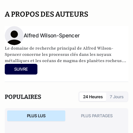
A PROPOS DES AUTEURS
Alfred Wilson-Spencer
Le domaine de recherche principal de Alfred Wilson-
Spencer concerne les processus clés dans les noyaux
métalliques et les océans de magma des planètes rocheuses
qui facilitent les conditions d'habitabilité à la surface.
SUIVRE
POPULAIRES
24 Heures
7 Jours
PLUS LUS
PLUS PARTAGES