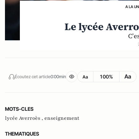
A LA U
Le lycée Averroè
C’e
Aa
100%
Écoutez cet article
0:00min
Aa
MOTS-CLES
lycée Averroès ,
enseignement
THEMATIQUES