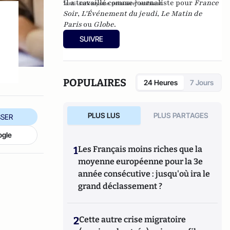
Il a travaillé comme journaliste pour
France
"anti-sarkozysme primaire" ambiant.
Soir
,
L'Événement du jeudi
,
Le Matin de
Paris
ou
Globe
.
SUIVRE
POPULAIRES
24 Heures
7 Jours
PLUS LUS
PLUS PARTAGES
SER
ogle
1
Les Français moins riches que la
moyenne européenne pour la 3e
année consécutive : jusqu'où ira le
grand déclassement ?
2
Cette autre crise migratoire