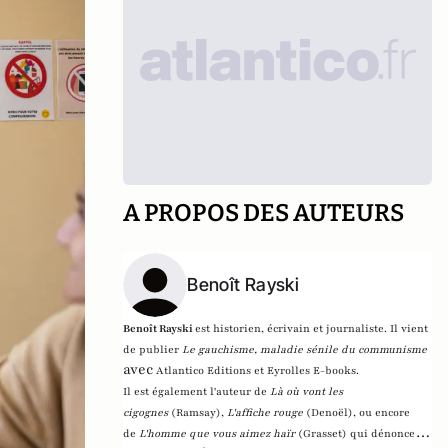
A PROPOS DES AUTEURS
Benoît Rayski
Benoît Rayski
est historien, écrivain et journaliste. Il vient
de publier
Le gauchisme, maladie sénile du communisme
avec
Atlantico Editions et Eyrolles E-books.
Il est également l'auteur de
Là où vont les
cigognes
(Ramsay),
L'affiche rouge
(Denoël), ou encore
de
L'homme que vous aimez haïr
(Grasset)
qui dénonce l'