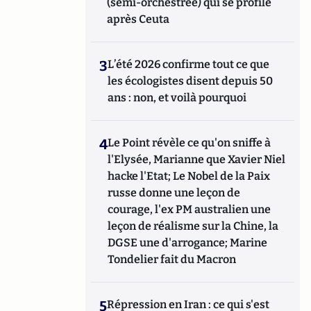
(semi-orchestrée) qui se profile
après Ceuta
3
L’été 2026 confirme tout ce que
les écologistes disent depuis 50
ans : non, et voilà pourquoi
4
Le Point révèle ce qu'on sniffe à
l'Elysée, Marianne que Xavier Niel
hacke l'Etat; Le Nobel de la Paix
russe donne une leçon de
courage, l'ex PM australien une
leçon de réalisme sur la Chine, la
DGSE une d'arrogance; Marine
Tondelier fait du Macron
5
Répression en Iran : ce qui s'est