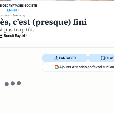
NE
›
DÉCRYPTAGES
›
SOCIÉTÉ
ENFIN !
7 décembre 2023
s, c’est (presque) fini
st pas trop tôt.
Benoît Rayski
PARTAGER
CLAS
Ajouter Atlantico en favori sur Go