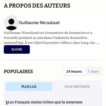
A PROPOS DES AUTEURS
Guillaume Nicoulaud
Guillaume Nicoulaud est économiste de formation et a
travaillé pendant 20 ans dans l’industrie financière.
Aujourd’hui, il est Chief Executive Officer chez Loop Aix-
Marseille, une start-up franco-suisse qui développe la
SUIVRE
prochaine génération de systèmes de transport à l’échelle
métropolitaine.
POPULAIRES
24 Heures
7 Jours
PLUS LUS
PLUS PARTAGES
1
Les Français moins riches que la moyenne