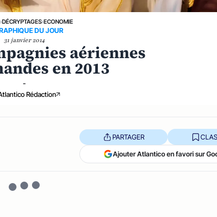
E
›
DÉCRYPTAGES
›
ECONOMIE
GRAPHIQUE DU JOUR
31 janvier 2014
ompagnies aériennes
andes en 2013
-
Atlantico Rédaction
PARTAGER
CLAS
Ajouter Atlantico en favori sur Go