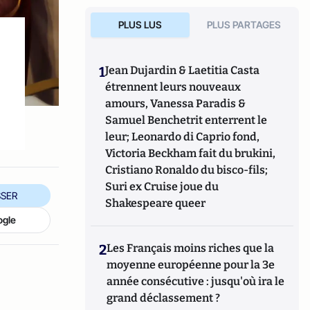
PLUS LUS
PLUS PARTAGES
1
Jean Dujardin & Laetitia Casta
étrennent leurs nouveaux
amours, Vanessa Paradis &
Samuel Benchetrit enterrent le
leur; Leonardo di Caprio fond,
Victoria Beckham fait du brukini,
Cristiano Ronaldo du bisco-fils;
Suri ex Cruise joue du
SER
Shakespeare queer
ogle
2
Les Français moins riches que la
moyenne européenne pour la 3e
année consécutive : jusqu'où ira le
grand déclassement ?