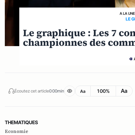
A LA UN
LE 
Le graphique : Les 7 c
championnes des comm
Aa
100%
Écoutez cet article
0:00min
Aa
THEMATIQUES
Economie