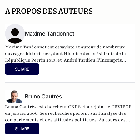
A PROPOS DES AUTEURS
Maxime Tandonnet
Maxime Tandonnet est essayiste et auteur de nombreux
ouvrages historiques, dont Histoire des présidents de la
République Perrin 2013, et André Tardieu, l'Incompris,
Perrin 2019.
SUIVRE
Bruno Cautrès
Bruno Cautrès
est chercheur CNRS et a rejoint le CEVIPOF
en janvier 2006. Ses recherches portent sur l’analyse des
comportements et des attitudes politiques. Au cours des
années récentes, il a participé à différentes recherches
SUIVRE
françaises ou européennes portant sur la participation
politique, le vote et les élections. Il a développé d’autres