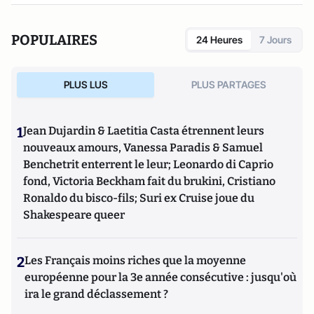
directions de recherche mettant en évidence les clivages
sociaux et politiques liés à l’Europe et à l’intégration
POPULAIRES
24 Heures
7 Jours
européenne dans les électorats et les opinions publiques. Il
est notamment l'auteur de
Les européens aiment-ils
(toujours) l'Europe ?
(éditions de La Documentation
PLUS LUS
PLUS PARTAGES
Française, 2014) et
Histoire d’une révolution électorale
(2015-2018)
avec Anne Muxel (Classiques Garnier, 2019).
1
Jean Dujardin & Laetitia Casta étrennent leurs
nouveaux amours, Vanessa Paradis & Samuel
Benchetrit enterrent le leur; Leonardo di Caprio
fond, Victoria Beckham fait du brukini, Cristiano
Ronaldo du bisco-fils; Suri ex Cruise joue du
Shakespeare queer
2
Les Français moins riches que la moyenne
européenne pour la 3e année consécutive : jusqu'où
ira le grand déclassement ?