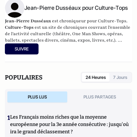
Jean-Pierre Dusséaux pour Culture-Tops
Jean-Pierre Dusséaux
est chroniqueur pour Culture-Tops.
Culture-Tops
est un site de chroniques couvrant l'ensemble
de l'activité culturelle (théâtre, One Man Shows, opéras,
ballets, spectacles divers, cinéma, expos, livres, etc.).
Culture-Tops a été créé en novembre 2013 par Jacques
SUIVRE
Paugam , journaliste et écrivain, et son fils, Gabriel
Lecarpentier-Paugam, 23 ans, en Master d'école de
commerce, et grand amateur de One Man Shows.
POPULAIRES
24 Heures
7 Jours
PLUS LUS
PLUS PARTAGES
1
Les Français moins riches que la moyenne
européenne pour la 3e année consécutive : jusqu'où
ira le grand déclassement ?