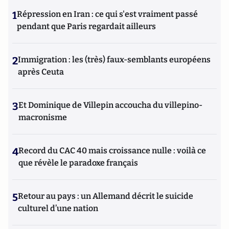
de Robert Doisneau, qui réalisait les photos d'écrivains.
1
Répression en Iran : ce qui s'est vraiment passé
Après avoir travaillé trois ans au Figaro- Littéraire aux
côtés d’Angelo Rinaldi, de l’Académie Française(+) Annick
pendant que Paris regardait ailleurs
Geille dirigea "La Sélection des meilleurs livres de la
période" pour le « Magazine des Livres », tout en rédigeant
chaque mois pendant dix ans une chronique litt. pour le
2
Immigration : les (très) faux-semblants européens
mensuel "Service Littéraire". Annick Geille remet
après Ceuta
depuis huit ans à Atlantico une chronique vouée à la
littérature et à ceux qui la font : « Atlantico-Litterati ».
3
Et Dominique de Villepin accoucha du villepino-
macronisme
4
Record du CAC 40 mais croissance nulle : voilà ce
que révèle le paradoxe français
5
Retour au pays : un Allemand décrit le suicide
culturel d’une nation