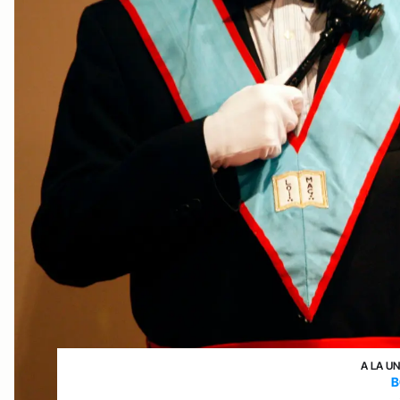
A LA U
B