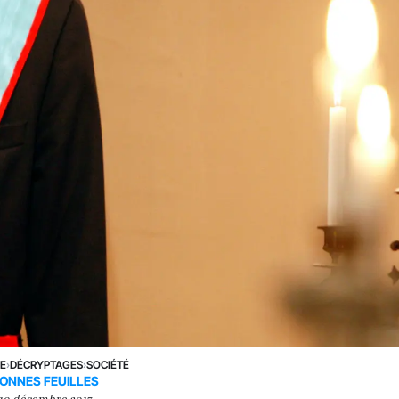
NE
›
DÉCRYPTAGES
›
SOCIÉTÉ
ONNES FEUILLES