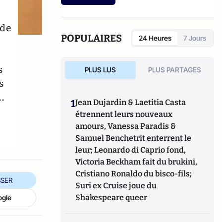
les Nuls
(First, 2007).
 de
POPULAIRES
24 Heures
7 Jours
s
PLUS LUS
PLUS PARTAGES
s
.
1
Jean Dujardin & Laetitia Casta
étrennent leurs nouveaux
amours, Vanessa Paradis &
Samuel Benchetrit enterrent le
leur; Leonardo di Caprio fond,
Victoria Beckham fait du brukini,
Cristiano Ronaldo du bisco-fils;
SER
Suri ex Cruise joue du
Shakespeare queer
ogle