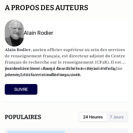
A PROPOS DES AUTEURS
Alain Rodier
Alain Rodier
, ancien officier supérieur au sein des services
de renseignement français, est directeur adjoint du
Centre
français de recherche sur le renseignement
(CF2R). Il est
particulièrement chargé de suivre le terrorisme d’origine
Son dernier livre :
Face à face Téhéran - Riyad. Vers la
islamique et la criminalité organisée.
guerre ?
, Histoire et collections, 2018.
SUIVRE
POPULAIRES
24 Heures
7 Jours