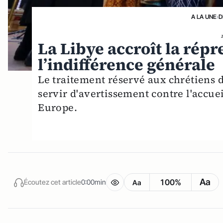
A LA UNE
›
D
La Libye accroît la rép
l’indifférence générale
Le traitement réservé aux chrétiens d
servir d'avertissement contre l'accu
Europe.
Aa
100%
Écoutez cet article
0:00min
Aa