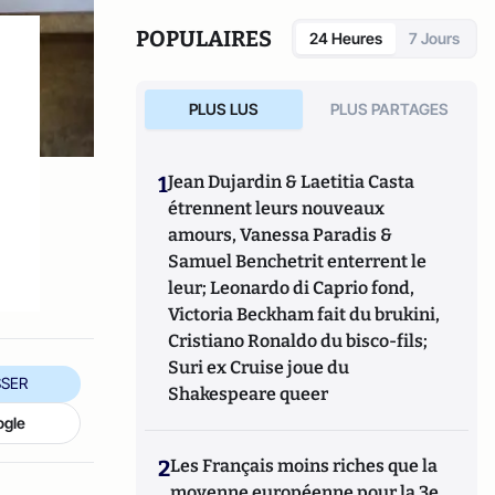
POPULAIRES
24 Heures
7 Jours
PLUS LUS
PLUS PARTAGES
1
Jean Dujardin & Laetitia Casta
étrennent leurs nouveaux
amours, Vanessa Paradis &
Samuel Benchetrit enterrent le
leur; Leonardo di Caprio fond,
Victoria Beckham fait du brukini,
Cristiano Ronaldo du bisco-fils;
Suri ex Cruise joue du
SER
Shakespeare queer
ogle
2
Les Français moins riches que la
moyenne européenne pour la 3e