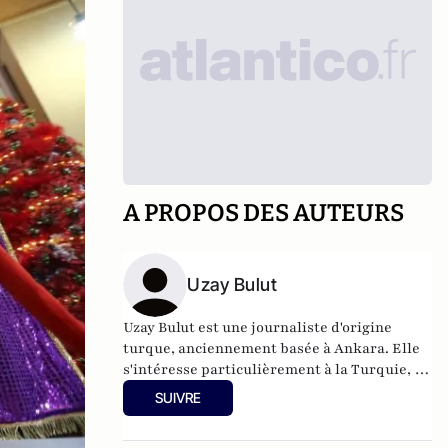
A PROPOS DES AUTEURS
Uzay Bulut
Uzay Bulut est une journaliste d'origine
turque, anciennement basée à Ankara. Elle
s'intéresse particulièrement à la Turquie, à
l'islam politique et à l'histoire du Moyen-
SUIVRE
Orient, de l'Europe et de l'Asie.