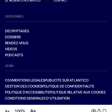
LE RESEAU D'ATLANTICO
/
CONTACT
CATEGORIES
DECRYPTAGES
DOSSIERS
RENDEZ-VOUS
VIDEOS
PODCASTS
LEGAL
CGV
MENTIONS LEGALES
PUBLICITE SUR ATLANTICO
GESTION DES COOKIES
POLITIQUE DE CONFIDENTIALITE
POLITIQUE D’ACCESSIBILITE
POLITIQUE RELATIVE AUX COOKIES
CONDITIONS GENERALES D’UTILISATION
Aa
100%
Aa