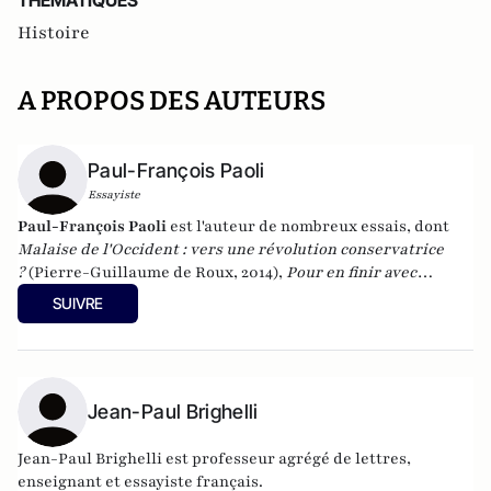
THEMATIQUES
Histoire
A PROPOS DES AUTEURS
Paul-François Paoli
Essayiste
Paul-François Paoli
est l'auteur de nombreux essais, dont
Malaise de l'Occident : vers une révolution conservatrice
?
(Pierre-Guillaume de Roux, 2014),
Pour en finir avec
l'idéologie antiraciste
(2012) et
Quand la gauche agonise
SUIVRE
(
2016). En 2023, il a publié
Une histoire de la Corse française
(Tallandier). Il vient de publier "La Tentation de Paris
(Quand le journalisme était un roman)" aux éditions de
Paris.
Jean-Paul Brighelli
Jean-Paul Brighelli est professeur agrégé de lettres,
enseignant et essayiste français.