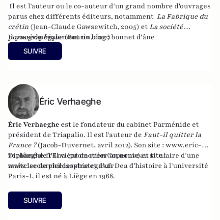
Il est l'auteur ou le co-auteur d'un grand nombre d'ouvrages
parus chez différents éditeurs, notamment
La Fabrique du
crétin
(Jean-Claude Gawsewitch, 2005) et
La société
pornographique
Il possède également un blog :
(Bourin, 2012)
bonnet d'âne
SUIVRE
Éric Verhaeghe
Éric Verhaeghe
est le fondateur du
cabinet Parménide
et
président de
Triapalio
. Il est l'auteur de
Faut-il quitter la
France ?
(Jacob-Duvernet, avril 2012). Son site :
www.eric-
verhaeghe.fr
Diplômé de l'Ena (promotion Copernic) et titulaire d'une
Il vient de créer un nouveau site :
www.lecourrierdesstrateges.fr
maîtrise de philosophie et d'un Dea d'histoire à l'université
Paris-I, il est né à Liège en 1968.
SUIVRE