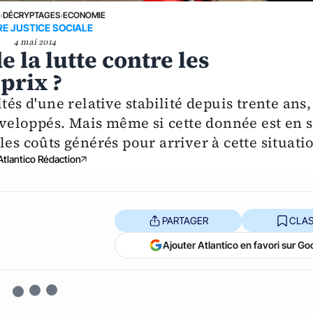
E
›
DÉCRYPTAGES
›
ECONOMIE
E JUSTICE SOCIALE
4 mai 2014
 la lutte contre les
 prix ?
tés d'une relative stabilité depuis trente ans,
développés. Mais même si cette donnée est en s
les coûts générés pour arriver à cette situati
Atlantico Rédaction
PARTAGER
CLAS
Ajouter Atlantico en favori sur Go