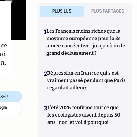
PLUS LUS
PLUS PARTAGES
1
Les Français moins riches que la
moyenne européenne pour la 3e
 ce
année consécutive : jusqu'où ira le
oi
grand déclassement ?
on.
2
Répression en Iran : ce qui s'est
vraiment passé pendant que Paris
regardait ailleurs
SER
3
L’été 2026 confirme tout ce que
ogle
les écologistes disent depuis 50
ans : non, et voilà pourquoi