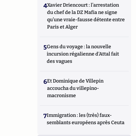
4
Xavier Driencourt : l’arrestation
du chef de la DZ Mafia ne signe
qu’une vraie-fausse détente entre
Paris et Alger
5
Gens du voyage : la nouvelle
incursion régalienne d'Attal fait
des vagues
6
Et Dominique de Villepin
accoucha du villepino-
macronisme
7
Immigration : les (très) faux-
semblants européens après Ceuta