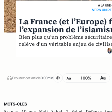
A LA UNE
›
VERS UN RE
La France (et l’Europe) 
l’expansion de l’islami
Bien plus qu’un problème sécuritaire
relève d’un véritable enjeu de civili
Aa
100%
Écoutez cet article
0:00min
Aa
MOTS-CLES
France ,
Afrique ,
Mali ,
Sahel ,
G5 Sahel ,
Défense ,
ter