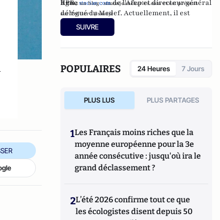
RPR, directeur de l'Afep et directeur général
ligne
stacian.com
.
Il tient un blog :
simonjeancharles.com
et est présent
délégué du Medef. Actuellement, il est
sur
Twitt
er
:
@smnjc
candidat à la présidence du Medef.
SUIVRE
n
POPULAIRES
24 Heures
7 Jours
e
PLUS LUS
PLUS PARTAGES
1
Les Français moins riches que la
moyenne européenne pour la 3e
SER
année consécutive : jusqu'où ira le
grand déclassement ?
ogle
2
L’été 2026 confirme tout ce que
les écologistes disent depuis 50