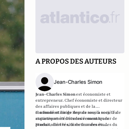
A PROPOS DES AUTEURS
Jean-Charles Simon
Jean-Charles Simon
est économiste et
entrepreneur. Chef économiste et directeur
des affaires publiques et de la
communication de
Il a fondé et dirige depuis 2013 la société de
Scor
de 2010 à 2013, il a
auparavent été successivement trader de
statistiques et d'études économiques
produits dérivés, directeur des études du
Stacian, dont le site de données en