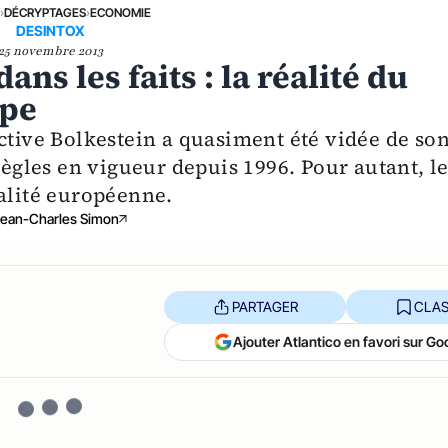
E
›
DÉCRYPTAGES
›
ECONOMIE
DESINTOX
25 novembre 2013
ans les faits : la réalité du
ope
ctive Bolkestein a quasiment été vidée de so
règles en vigueur depuis 1996. Pour autant, l
éalité européenne.
Jean-Charles Simon
PARTAGER
CLAS
Ajouter Atlantico en favori sur Go