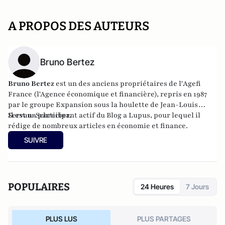
A PROPOS DES AUTEURS
Bruno Bertez
Bruno Bertez
est un des anciens propriétaires de l'
Agefi
France
(l'Agence économique et financière), repris en 1987
par le groupe Expansion sous la houlette de Jean-Louis
Servan-Schreiber.
Il est un participant actif du
Blog a Lupus
, pour lequel il
rédige de nombreux articles en économie et finance.
SUIVRE
POPULAIRES
24 Heures
7 Jours
PLUS LUS
PLUS PARTAGES