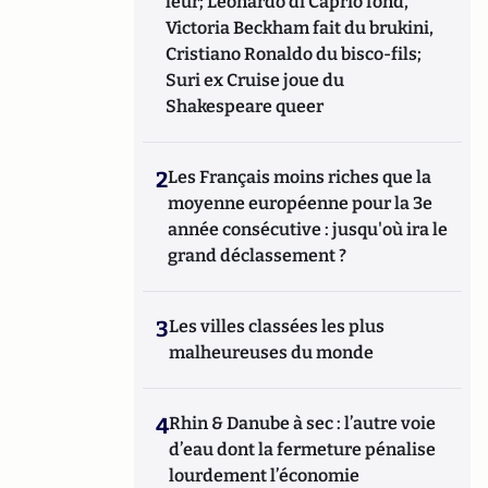
leur; Leonardo di Caprio fond,
Victoria Beckham fait du brukini,
Cristiano Ronaldo du bisco-fils;
Suri ex Cruise joue du
Shakespeare queer
2
Les Français moins riches que la
moyenne européenne pour la 3e
année consécutive : jusqu'où ira le
grand déclassement ?
3
Les villes classées les plus
malheureuses du monde
4
Rhin & Danube à sec : l’autre voie
d’eau dont la fermeture pénalise
lourdement l’économie