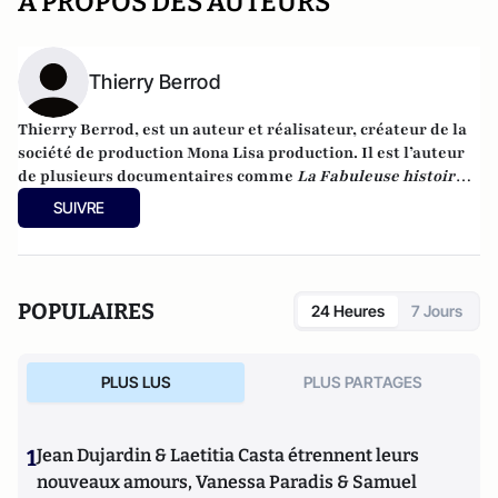
A PROPOS DES AUTEURS
Thierry Berrod
Thierry Berrod, est un auteur et réalisateur, créateur de la
société de production Mona Lisa production. Il est l’auteur
de plusieurs documentaires comme
La Fabuleuse histoire
des excréments
,
Les Superpouvoirs de l'urine
ou
Toilettes
SUIVRE
sans tabou
, diffusés sur Arte le 14 novembre 2020.
POPULAIRES
24 Heures
7 Jours
PLUS LUS
PLUS PARTAGES
1
Jean Dujardin & Laetitia Casta étrennent leurs
nouveaux amours, Vanessa Paradis & Samuel